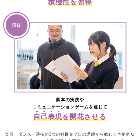
積
極
性
を習得
演技
脚本の実践や
コミュニケーションゲームを通じて
自
己
表
現
を開花させる
楽器・ダンス・演技の3つの科目をプロの講師から教わる本格的な