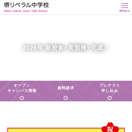
MENU
2026年 新校舎~実習棟~完成！
オープン
プレテスト
資料請求
キャンパス情報
申し込み