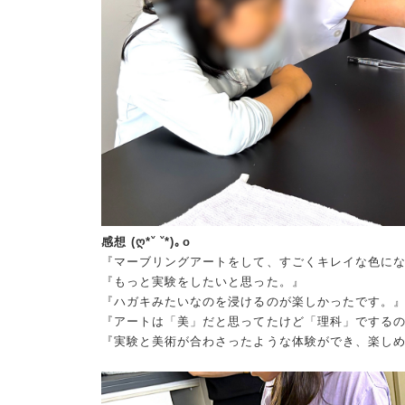
感想
(ღ*ˇ ˇ*)｡
o
『マーブリングアートをして、すごくキレイな色に
『もっと実験をしたいと思った。』
『ハガキみたいなのを浸けるのが楽しかったです。
『アートは「美」だと思ってたけど「理科」でする
『実験と美術が合わさったような体験ができ、楽し