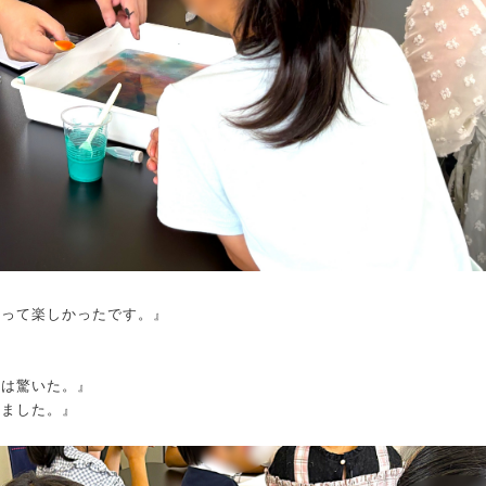
なって楽しかったです。』
』
のは驚いた。』
めました。』