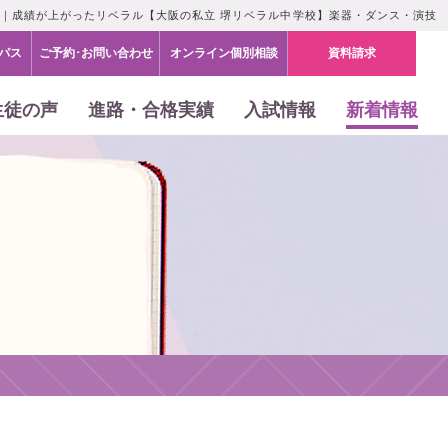
！｜成績が上がったリベラル【大阪の私立 堺リベラル中学校】楽器・ダンス・演技
パス
ご予約･お問い合わせ
オンライン個別相談
資料請求
生徒の声
進路・合格実績
入試情報
新着情報